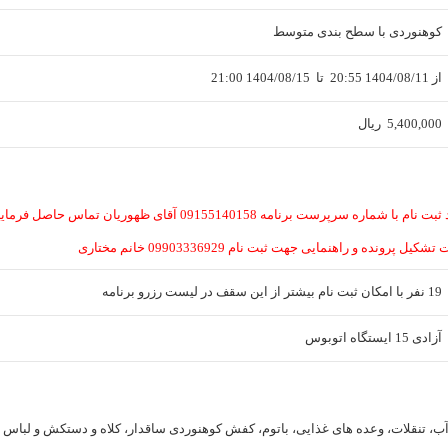
کوهنوردی
با سطح بندی
متوسط
از
1404/08/11 20:55
تا
1404/08/15 21:00
5,400,000
ریال
🔹لطفا جهت اطلاعات بیشتر و تایید ثبت نام با شماره سرپرست برنامه 09155140158 آقای ظهوریان تماس حاصل ف
ه و راهنمایی جهت ثبت نام 09903336929 خانم مختاری
19 نفر با امکان ثبت نام بیشتر از این سقف در لیست رزرو برنامه
آزادی 15 ایستگاه اتوبوس
مه 1 روزه پاییزی، آب، تنقلات، وعده های غذایی، باتوم، کفش کوهنوردی ساقدار، کلاه و دستکش و لباس 