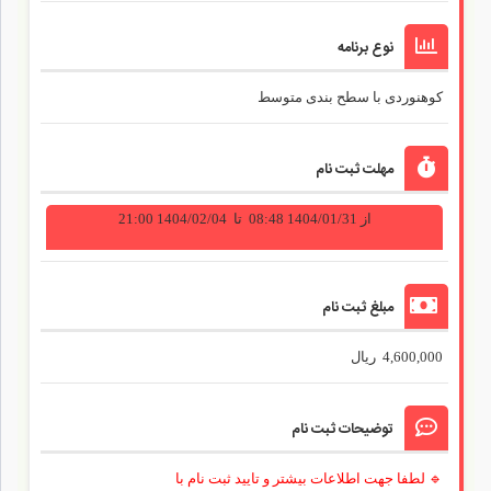
نوع برنامه
کوهنوردی
با سطح بندی
متوسط
مهلت ثبت نام
از
1404/01/31 08:48
تا
1404/02/04 21:00
مبلغ ثبت نام
4,600,000
ریال
توضیحات ثبت نام
🔹 لطفا جهت اطلاعات بیشتر و تایید ثبت نام با